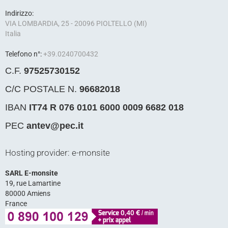
Indirizzo:
VIA LOMBARDIA, 25 - 20096 PIOLTELLO (MI)
Italia
Telefono n°:
+39.0240700432
C.F.
97525730152
C/C POSTALE N.
96682018
IBAN
IT74 R 076 0101 6000 0009 6682 018
PEC
antev@pec.it
Hosting provider: e-monsite
SARL E-monsite
19, rue Lamartine
80000 Amiens
France