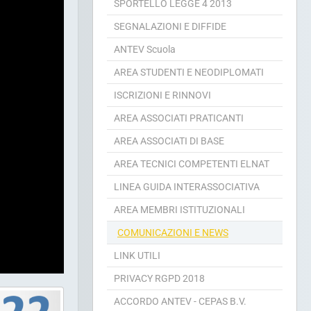
L'UFFICIO LEGALE
SPORTELLO LEGGE 4 2013
SEGNALAZIONI E DIFFIDE
ANTEV Scuola
AREA STUDENTI E NEODIPLOMATI
ISCRIZIONI E RINNOVI
AREA ASSOCIATI PRATICANTI
AREA ASSOCIATI DI BASE
AREA TECNICI COMPETENTI ELNAT
LINEA GUIDA INTERASSOCIATIVA
AREA MEMBRI ISTITUZIONALI
COMUNICAZIONI E NEWS
LINK UTILI