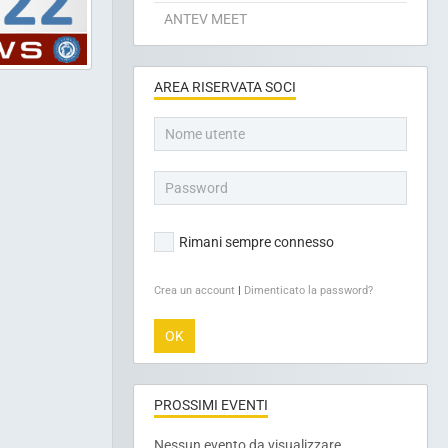
PRIVACY RGPD 2018
ACCORDO ANTEV - CEPAS B.V.
ANTEV MEET
AREA RISERVATA SOCI
Rimani sempre connesso
Crea un account
|
Dimenticato la password?
OK