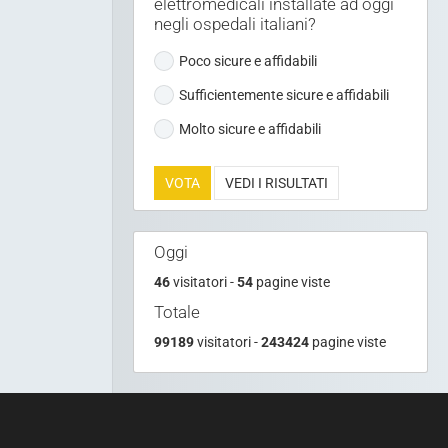
Quanto ritenete siano sicure ed
affidabili le apparecchiature
elettromedicali installate ad oggi
negli ospedali italiani?
Poco sicure e affidabili
Sufficientemente sicure e affidabili
Molto sicure e affidabili
VOTA
VEDI I RISULTATI
Oggi
46
visitatori -
54
pagine viste
Totale
99189
visitatori -
243424
pagine viste