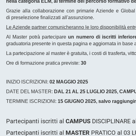
nella categoria ELM, al termine del percorso formativo 
Grazie alla collaborazione con primarie Aziende e Global Se
di preselezione finalizzati all'assunzione.
Le Aziende partner comunicheranno le loro disponibilità entr
Al Master potrà partecipare
un numero di iscritti inferio
graduatoria presente in questa pagina e aggiornata in base ag
La partecipazione al master è gratuita, i costi di trasferta, vit
Ore di formazione pratica previste:
30
INIZIO ISCRIZIONI:
02 MAGGIO 2025
DATE DEL MASTER:
DAL 21 AL 25 LUGLIO 2025, CAMP
TERMINE ISCRIZIONI:
15 GIUGNO 2025, salvo raggiungi
Partecipanti iscritti al
CAMPUS
DISCIPLINARE al
Partecipanti iscritti al
MASTER
PRATICO al 03 L