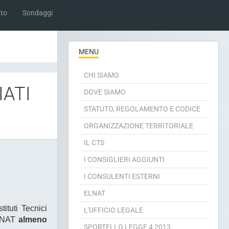
to
Sondaggi
MENU
CHI SIAMO
IATI
DOVE SIAMO
STATUTO, REGOLAMENTO E CODICE
ORGANIZZAZIONE TERRITORIALE
IL CTS
I CONSIGLIERI AGGIUNTI
I CONSULENTI ESTERNI
ELNAT
ituti Tecnici
L'UFFICIO LEGALE
ELNAT
almeno