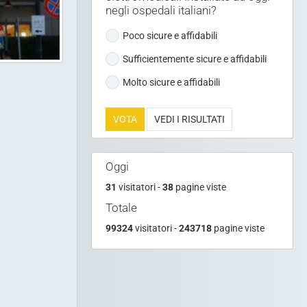
elettromedicali installate ad oggi
negli ospedali italiani?
Poco sicure e affidabili
Sufficientemente sicure e affidabili
Molto sicure e affidabili
VOTA
VEDI I RISULTATI
Oggi
31
visitatori -
38
pagine viste
Totale
99324
visitatori -
243718
pagine viste